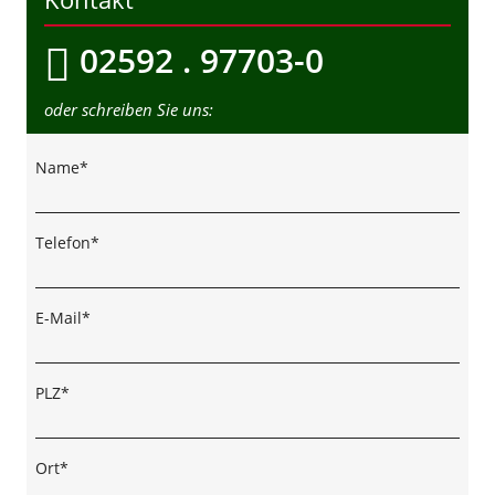
02592 . 97703-0
oder schreiben Sie uns:
Name*
Telefon*
E-Mail*
PLZ*
Ort*