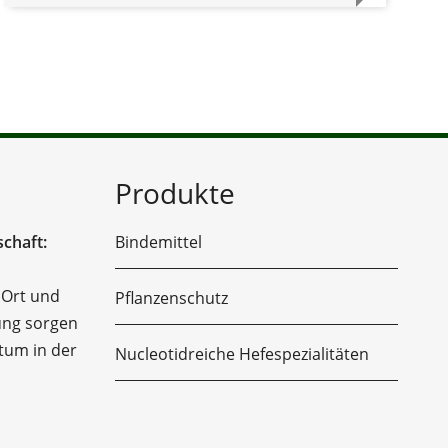
Produkte
chaft:
Bindemittel
 Ort und
Pflanzenschutz
ung sorgen
tum in der
Nucleotidreiche Hefespezialitäten